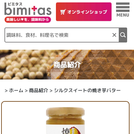
×
商品紹介
>
ホーム
>
商品紹介
> シルクスイートの焼き芋バター