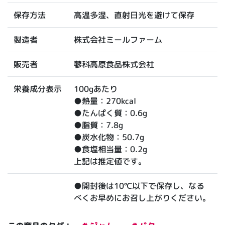
高温多湿、直射日光を避けて保存
保存方法
株式会社ミールファーム
製造者
蓼科高原食品株式会社
販売者
100gあたり
栄養成分表示
●熱量：270kcal
●たんぱく質：0.6g
●脂質：7.8g
●炭水化物：50.7g
●食塩相当量：0.2g
上記は推定値です。
●開封後は10℃以下で保存し、なる
べくお早めにお召し上がりください。