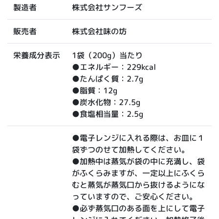
株式会社サンフーズ
製造者
株式会社味の坊
販売者
1袋（200g）当たり
栄養成分表示
●エネルギー：229kcal
●たんぱく質：2.7g
●脂質：12g
●炭水化物：27.5g
●食塩相当量：2.5g
●電子レンジに入れる際は、お皿に１
袋ずつのせて加熱してください。
●加熱中は蒸気が袋の中に充満し、袋
がふくらみますが、一定以上にふくら
むと蒸気が蒸気口から抜けるようにな
っていますので、ご安心ください。
●必ず蒸気口のある面を上にして電子