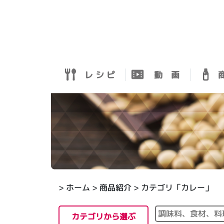
レ シ ピ
動 画
商
>
ホーム
>
商品紹介
> カテゴリ「カレー」
カテゴリから選ぶ