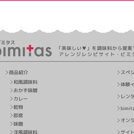
商品紹介
スペ
和風調味料
体験
おかず味噌
レン
カレー
乾物
bimit
即席
オン
味噌
洋風調味料
サイ